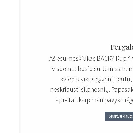
Pergal
Aš esu meškiukas BACKY-Kuprinu
visuomet būsiu su Jumis ant n
kviečiu visus gyventi kartu, ž
neskriausti silpnesnių. Papasak
apie tai, kaip man pavyko išg
Skaityti daug