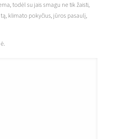
a, todėl su jais smagu ne tik žaisti,
tą, klimato pokyčius, jūros pasaulį,
ė.