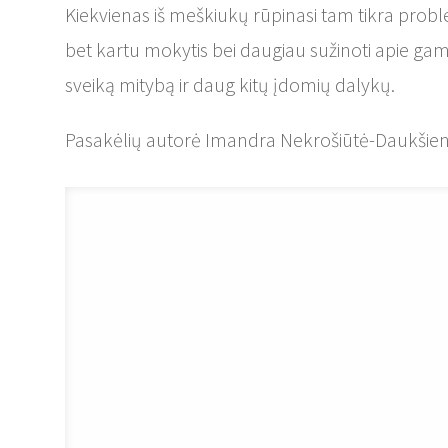
Kiekvienas iš meškiukų rūpinasi tam tikra problem
bet kartu mokytis bei daugiau sužinoti apie gam
sveiką mitybą ir daug kitų įdomių dalykų.
Pasakėlių autorė Imandra Nekrošiūtė-Daukšien