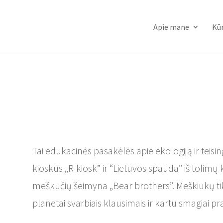
Apie mane
Kū
Tai edukacinės pasakėlės apie ekologiją ir teis
kioskus „R-kiosk” ir “Lietuvos spauda” iš tolimų 
meškučių šeimyna „Bear brothers”. Meškiukų tiks
planetai svarbiais klausimais ir kartu smagiai pral