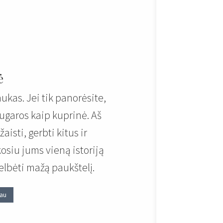
ė
kas. Jei tik panorėsite,
ugaros kaip kuprinė. Aš
aisti, gerbti kitus ir
osiu jums vieną istoriją
elbėti mažą paukštelį.
iau