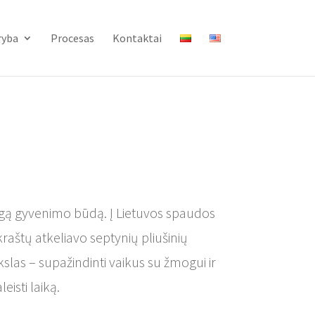
ryba
Procesas
Kontaktai
ingą gyvenimo būdą. Į Lietuvos spaudos
kraštų atkeliavo septynių pliušinių
las – supažindinti vaikus su žmogui ir
eisti laiką.